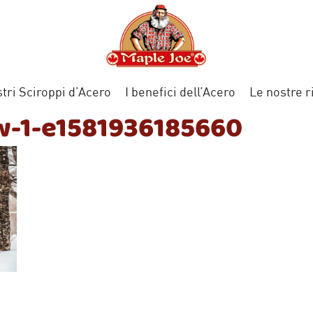
stri Sciroppi d’Acero
I benefici dell’Acero
Le nostre r
-1-e1581936185660