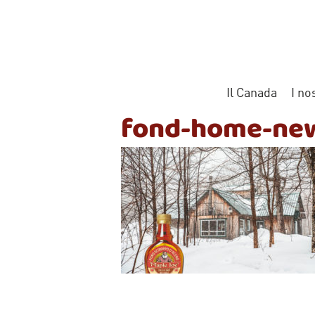
Vai
al
contenuto
Il Canada
I no
fond-home-new