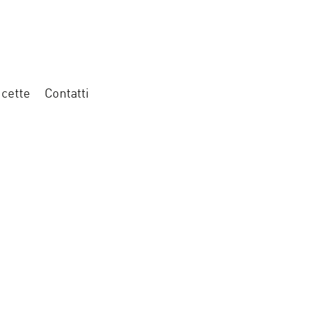
icette
Contatti