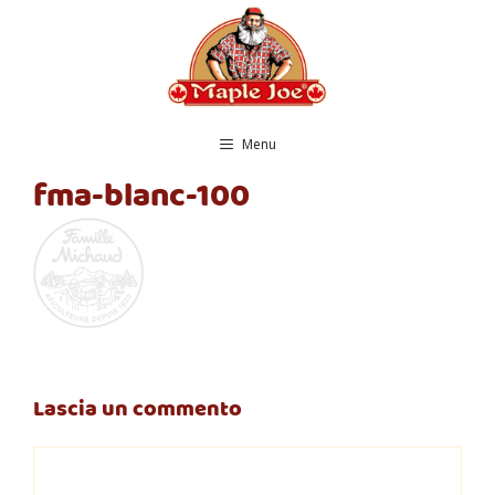
Vai
al
contenuto
Menu
fma-blanc-100
Lascia un commento
Commento