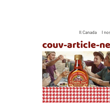
Vai
al
contenuto
Il Canada
I no
couv-article-n