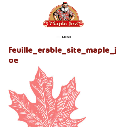
Vai
al
contenuto
Menu
feuille_erable_site_maple_j
oe